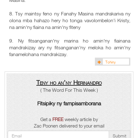
Masina.
8. Tsy maintsy feno ny Fanahy Masina mandrakariva ny
olona mba hahazo hery ho tonga vavolombelon'i Kristy,
na amin'ny fiaina na amin'ny fiteny
9. Ny fitsanganan'ny marina ho amin'ny fiainana
mandrakizay ary ny fitsanganan'ny meloka ho amin'ny
fanamelohana mandrakizay.
Tohiny
Teny ho an’ny Herinandro
( The Word For This Week )
Fitsipiky ny fampisamborana
Get a
FREE
weekly article by
Zac Poonen delivered to your email
Submit