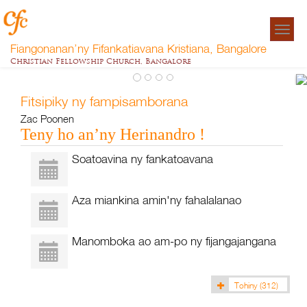
Togg
navigat
Fiangonanan’ny Fifankatiavana Kristiana, Bangalore
Christian Fellowship Church, Bangalore
Fitsipiky ny fampisamborana
f
Zac Poonen
Za
Teny ho an’ny Herinandro !
P
Soatoavina ny fankatoavana
Aza miankina amin'ny fahalalanao
Manomboka ao am-po ny fijangajangana
Tohiny
(312)