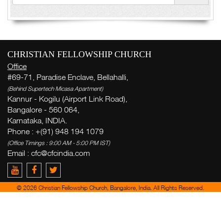
CHRISTIAN FELLOWSHIP CHURCH
Office
#69-71, Paradise Enclave, Bellahalli,
(Behind Supertech Micasa Apartment)
Kannur - Kogilu (Airport Link Road),
Bangalore - 560 064,
Karnataka, INDIA.
Phone : +(91) 948 194 1079
(Office Timings : 9:00 AM - 5:00 PM IST)
Email : cfc@cfcindia.com
© 2026 Christian Fellowship Church, Bangalore, India. All Rights Reserved.