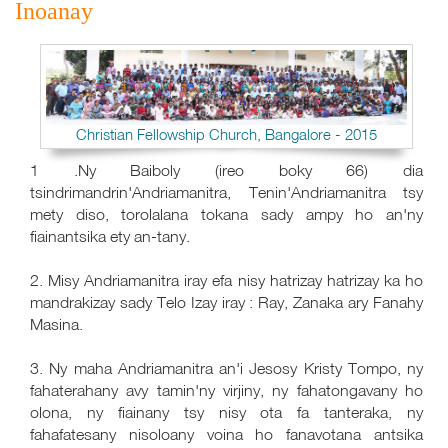
Inoanay
Christian Fellowship Church, Bangalore - 2015
1 .Ny Baiboly (ireo boky 66) dia
tsindrimandrin'Andriamanitra, Tenin'Andriamanitra tsy
mety diso, torolalana tokana sady ampy ho an'ny
fiainantsika ety an-tany.
2. Misy Andriamanitra iray efa nisy hatrizay hatrizay ka ho
mandrakizay sady Telo Izay iray : Ray, Zanaka ary Fanahy
Masina.
3. Ny maha Andriamanitra an'i Jesosy Kristy Tompo, ny
fahaterahany avy tamin'ny virjiny, ny fahatongavany ho
olona, ny fiainany tsy nisy ota fa tanteraka, ny
fahafatesany nisoloany voina ho fanavotana antsika