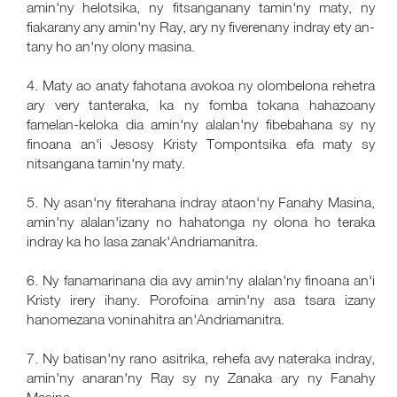
amin'ny helotsika, ny fitsanganany tamin'ny maty, ny
fiakarany any amin'ny Ray, ary ny fiverenany indray ety an-
tany ho an'ny olony masina.
4. Maty ao anaty fahotana avokoa ny olombelona rehetra
ary very tanteraka, ka ny fomba tokana hahazoany
famelan-keloka dia amin'ny alalan'ny fibebahana sy ny
finoana an'i Jesosy Kristy Tompontsika efa maty sy
nitsangana tamin'ny maty.
5. Ny asan'ny fiterahana indray ataon'ny Fanahy Masina,
amin'ny alalan'izany no hahatonga ny olona ho teraka
indray ka ho lasa zanak'Andriamanitra.
6. Ny fanamarinana dia avy amin'ny alalan'ny finoana an'i
Kristy irery ihany. Porofoina amin'ny asa tsara izany
hanomezana voninahitra an'Andriamanitra.
7. Ny batisan'ny rano asitrika, rehefa avy nateraka indray,
amin'ny anaran'ny Ray sy ny Zanaka ary ny Fanahy