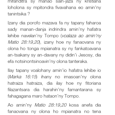
mifanditra sy manao sain-jaza ny kristiana
loholona sy mpitondra fivavahana eo amin'ny
tanintsika ?
Izany dia porofo mazava fa ny tapany faharoa
sady manan-danja indrindra amin'ny hafatra
lehibe navelan'ny Tompo (
voalaza ao amin'ny
Matio 28:19,20
), izany hoe ny fanaovana ny
olona ho tonga mpianatra sy ny fankatoavana
an-tsakany sy an-davany ny didin'i Jesosy, dia
efa notsinontsinoavin'ny olona tanteraka.
Ilay tapany voalohany amin'io hafatra lehibe io
(
Marka 16:15
) ihany no imasoan'ny olona
hatraiza hatraiza, dia ilay hoe ny fitoriana
filazantsara dia harahin'ny famantarana sy
fahagagana maro hataon'ny Tompo.
Ao amin'ny
Matio 28:19,20
kosa anefa dia
fanaovana ny olona ho mpianatra no tena