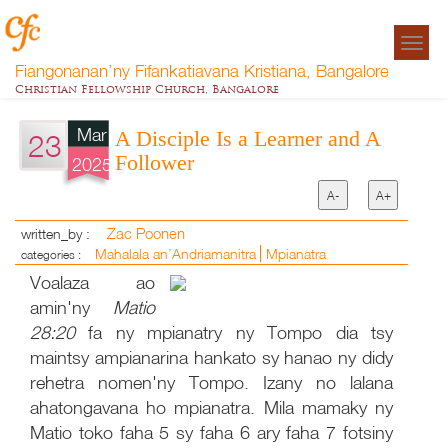
Togg
navigat
Fiangonanan’ny Fifankatiavana Kristiana, Bangalore
Christian Fellowship Church, Bangalore
Mar
A Disciple Is a Learner and A
23
Follower
2025
A-
A+
Zac Poonen
written_by :
Mahalala an’Andriamanitra
Mpianatra
categories :
Voalaza ao
amin'ny
Matio
28:20
fa ny mpianatry ny Tompo dia tsy
maintsy ampianarina hankato sy hanao ny didy
rehetra nomen'ny Tompo. Izany no lalana
ahatongavana ho mpianatra. Mila mamaky ny
Matio toko faha 5 sy faha 6 ary faha 7 fotsiny