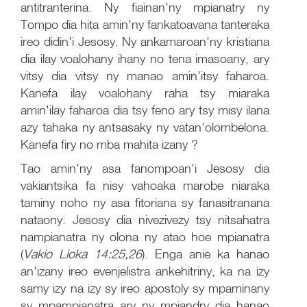
antitranterina. Ny fiainan'ny mpianatry ny
Tompo dia hita amin'ny fankatoavana tanteraka
ireo didin'i Jesosy. Ny ankamaroan'ny kristiana
dia ilay voalohany ihany no tena imasoany, ary
vitsy dia vitsy ny manao amin'itsy faharoa.
Kanefa ilay voalohany raha tsy miaraka
amin'ilay faharoa dia tsy feno ary tsy misy ilana
azy tahaka ny antsasaky ny vatan'olombelona.
Kanefa firy no mba mahita izany ?
Tao amin'ny asa fanompoan'i Jesosy dia
vakiantsika fa nisy vahoaka marobe niaraka
taminy noho ny asa fitoriana sy fanasitranana
nataony. Jesosy dia nivezivezy tsy nitsahatra
nampianatra ny olona ny atao hoe mpianatra
(
Vakio Lioka 14:25,26
). Enga anie ka hanao
an'izany ireo evenjelistra ankehitriny, ka na izy
samy izy na izy sy ireo apostoly sy mpaminany
sy mpampianatra ary ny mpiandry dia hanao