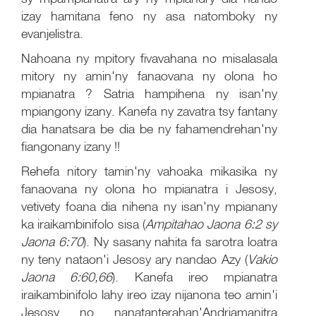
izay hamitana feno ny asa natomboky ny
evanjelistra.
Nahoana ny mpitory fivavahana no misalasala
mitory ny amin'ny fanaovana ny olona ho
mpianatra ? Satria hampihena ny isan'ny
mpiangony izany. Kanefa ny zavatra tsy fantany
dia hanatsara be dia be ny fahamendrehan'ny
fiangonany izany !!
Rehefa nitory tamin'ny vahoaka mikasika ny
fanaovana ny olona ho mpianatra i Jesosy,
vetivety foana dia nihena ny isan'ny mpianany
ka iraikambinifolo sisa (
Ampitahao Jaona 6:2 sy
Jaona 6:70
). Ny sasany nahita fa sarotra loatra
ny teny nataon'i Jesosy ary nandao Azy (
Vakio
Jaona 6:60,66
). Kanefa ireo mpianatra
iraikambinifolo lahy ireo izay nijanona teo amin'i
Jesosy no nanatanterahan'Andriamanitra