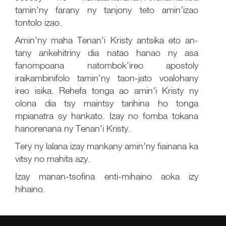
tamin'ny farany ny tanjony teto amin'izao
tontolo izao.
Amin'ny maha Tenan'i Kristy antsika eto an-
tany ankehitriny dia natao hanao ny asa
fanompoana natombok'ireo apostoly
iraikambinifolo tamin'ny taon-jato voalohany
ireo isika. Rehefa tonga ao amin'i Kristy ny
olona dia tsy maintsy tarihina ho tonga
mpianatra sy hankato. Izay no fomba tokana
hanorenana ny Tenan'i Kristy.
Tery ny lalana izay mankany amin'ny fiainana ka
vitsy no mahita azy.
Izay manan-tsofina enti-mihaino aoka izy
hihaino.
Te