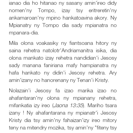
ianao dia ho hitanao ny sasany amin'ireo didy
nomen'ny Tompo, izay tsy eritreretin'ny
ankamaroan'ny mpino hankatoavina akory. Ny
Mpianatry ny Tompo dia sady mpianatra no
mpanara-dia.
Mila olona voakasiky ny fiantsoana hitory ny
saina rehetra natolotr'Andriamanitra isika, dia
olona mankato izay rehetra nandidian'i Jesosy
sady manana faniriana mafy hampianatra ny
hafa hankato ny didin'i Jesosy rehetra. Ary
amin'izany no hanorenany ny Tenan'i Kristy.
Nolazain'i Jesosy fa izao marika izao no
ahafantaran'ny olona ny mpianany rehetra,
mifankatia izy ireo (
Jaona 13:35
). Mariho tsara
izany ! Ny ahafantarana ny mpianatr'i Jesosy
Kristy dia tsy amin'ny fahaizan'izy ireo mitory
teny na mitendry mozika, tsy amin'ny "fiteny tsy