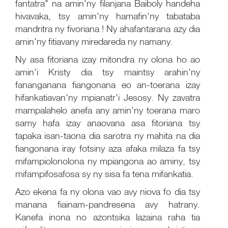
fantatra" na amin'ny filanjana Baiboly handeha
hivavaka, tsy amin'ny hamafin'ny tabataba
mandritra ny fivoriana ! Ny ahafantarana azy dia
amin'ny fitiavany miredareda ny namany.
Ny asa fitoriana izay mitondra ny olona ho ao
amin'i Kristy dia tsy maintsy arahin'ny
fananganana fiangonana eo an-toerana izay
hifankatiavan'ny mpianatr'i Jesosy. Ny zavatra
mampalahelo anefa any amin'ny toerana maro
samy hafa izay anaovana asa fitoriana tsy
tapaka isan-taona dia sarotra ny mahita na dia
fiangonana iray fotsiny aza afaka milaza fa tsy
mifampiolonolona ny mpiangona ao aminy, tsy
mifampifosafosa sy ny sisa fa tena mifankatia.
Azo ekena fa ny olona vao avy niova fo dia tsy
manana fiainam-pandresena avy hatrany.
Kanefa inona no azontsika lazaina raha tia