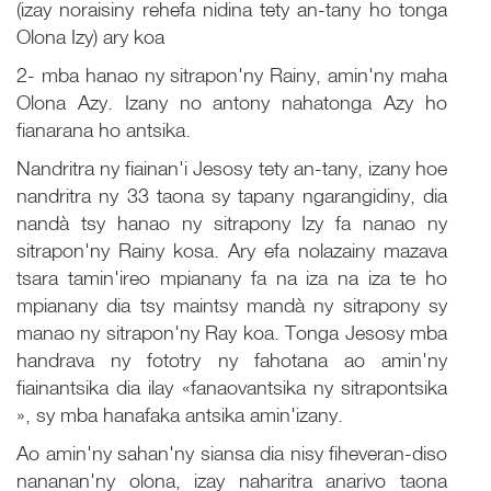
(izay noraisiny rehefa nidina tety an-tany ho tonga
Olona Izy) ary koa
2- mba hanao ny sitrapon'ny Rainy, amin'ny maha
Olona Azy. Izany no antony nahatonga Azy ho
fianarana ho antsika.
Nandritra ny fiainan'i Jesosy tety an-tany, izany hoe
nandritra ny 33 taona sy tapany ngarangidiny, dia
nandà tsy hanao ny sitrapony Izy fa nanao ny
sitrapon'ny Rainy kosa. Ary efa nolazainy mazava
tsara tamin'ireo mpianany fa na iza na iza te ho
mpianany dia tsy maintsy mandà ny sitrapony sy
manao ny sitrapon'ny Ray koa. Tonga Jesosy mba
handrava ny fototry ny fahotana ao amin'ny
fiainantsika dia ilay «fanaovantsika ny sitrapontsika
», sy mba hanafaka antsika amin'izany.
Ao amin'ny sahan'ny siansa dia nisy fiheveran-diso
nananan'ny olona, izay naharitra anarivo taona