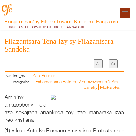
Togg
navigat
Fiangonanan’ny Fifankatiavana Kristiana, Bangalore
Christian Fellowship Church, Bangalore
Filazantsara Tena Izy sy Filazantsara
Sandoka
A-
A+
Zac Poonen
written_by :
Fahamarinana Fototra
Ara-pivavahana ? Ara-
categories :
panahy
Mpikaroka
Amin'ny
ankapobeny dia
azo sokajiana anankiroa toy izao manaraka izao
ireo kristiana :
(1) « Ireo Katolika Romana » sy « ireo Protestanta »