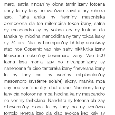
maro, satria ninoan'ny olona tamin'izany fotoana
izany fa ny tany no ivon'izao zavatra àry rehetra
izao. Raha araka ny fijerin'ny masontsika
olombelona dia toa mitombina tokoa izany, satria
ny masoandro sy ny volana ary ny kintana dia
tahaka ny miodina manodidina ny tany tokoa isaky
ny 24 ora. Nila ny herimpon'ny lehilahy anankiray
atao hoe Copernic vao nisy sahy nikitikitika izany
fiheverana neken'ny besinimaro izany. Vao 500
taona lasa monja izay no nitrangan'izany sy
nanehoana fa diso tanteraka izany fiheverana izany
fa ny tany dia tsy ivon'ny rafiplanetan'ny
masoandro (système solaire) akory, mainka moa
izay hoe ivon'izao àry rehetra izao. Nasehony fa ny
tany dia noforonina mba hiodina ka ny masoandro
no ivon'ny faribolana. Nandritra ny fotoana ela izay
niheveran'ny olona fa ny tany no ny ivon'izao
tontolo rehetra izao dia diso avokoa ireo kajy sy