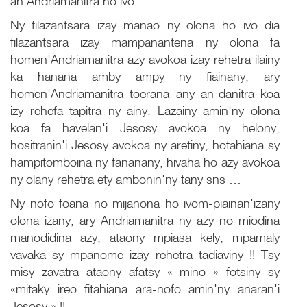
an'Andriamanitra ho ivo.
Ny filazantsara izay manao ny olona ho ivo dia
filazantsara izay mampanantena ny olona fa
homen'Andriamanitra azy avokoa izay rehetra ilainy
ka hanana amby ampy ny fiainany, ary
homen'Andriamanitra toerana any an-danitra koa
izy rehefa tapitra ny ainy. Lazainy amin'ny olona
koa fa havelan'i Jesosy avokoa ny helony,
hositranin'i Jesosy avokoa ny aretiny, hotahiana sy
hampitomboina ny fananany, hivaha ho azy avokoa
ny olany rehetra ety ambonin'ny tany sns …
Ny nofo foana no mijanona ho ivom-piainan'izany
olona izany, ary Andriamanitra ny azy no miodina
manodidina azy, ataony mpiasa kely, mpamaly
vavaka sy mpanome izay rehetra tadiaviny !! Tsy
misy zavatra ataony afatsy « mino » fotsiny sy
«mitaky ireo fitahiana ara-nofo amin'ny anaran'i
Jesosy » !!