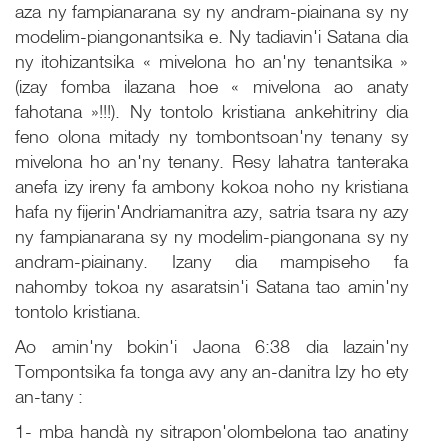
aza ny fampianarana sy ny andram-piainana sy ny
modelim-piangonantsika e. Ny tadiavin'i Satana dia
ny itohizantsika « mivelona ho an'ny tenantsika »
(izay fomba ilazana hoe « mivelona ao anaty
fahotana »!!!). Ny tontolo kristiana ankehitriny dia
feno olona mitady ny tombontsoan'ny tenany sy
mivelona ho an'ny tenany. Resy lahatra tanteraka
anefa izy ireny fa ambony kokoa noho ny kristiana
hafa ny fijerin'Andriamanitra azy, satria tsara ny azy
ny fampianarana sy ny modelim-piangonana sy ny
andram-piainany. Izany dia mampiseho fa
nahomby tokoa ny asaratsin'i Satana tao amin'ny
tontolo kristiana.
Ao amin'ny bokin'i Jaona 6:38 dia lazain'ny
Tompontsika fa tonga avy any an-danitra Izy ho ety
an-tany :
1- mba handà ny sitrapon'olombelona tao anatiny