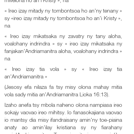
mivelona ho an'i Kristy », na
« Ireo izay mitady ny tombontsoa ho an'ny tenany »
sy «ireo izay mitady ny tombontsoa ho an'i Kristy »,
na
« Ireo izay mikatsaka ny zavatry ny tany aloha,
voalohany indrindra » sy « ireo izay mikatsaka ny
fanjakan'Andriamanitra aloha, voalohany indrindra »
na
« Ireo izay tia vola » sy « Ireo izay tia
an'Andriamanitra »
(Jesosy efa nilaza fa tsy misy olona mahay mitia
vola sady mitia an'Andriamanitra Lioka 16:13).
Izaho anefa tsy mbola naheno olona nampiasa ireo
sokajy vaovao ireo mihitsy. Io fanasokajiana vaovao
io mantsy dia misy ifandraisany amin'ny toe-piaina
anaty ao amin'ilay kristiana sy ny fiarahany