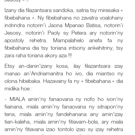
Izany dia filazantsara sandoka, satria tsy miresaka «
fibebahana ». Ny fibebahana no zavatra voalohany
indrindra notorin'i Jaona Mpanao Batisa, notorin'i
Jesosy, notorin'i Paoly sy Petera ary notorin'ny
apostoly rehetra. Mampalahelo anefa fa ny
fibebahana dia tsy toriana intsony ankehitriny, tsy
zara raha toriana akory aza !!!
Etsy an-danin'izany kosa, ilay filazantsara izay
manao an'Andriamanitra ho ivo, dia miantso ny
olona hibebaka. Hazavainy fa ny « fibebahana » dia
midika hoe :
- MIALA amin'ny fanaovana ny nofo ho ivon'ny
fiainana, miala amin'ny fanaovana ny sitrapon'ny
tena, miala amin'ny fandehanana any amin'izay
tian-kaleha, miala amin'ny fitiavam-bola, ary miala
amin'ny fitiavana izao tontolo izao sy izay rehetra