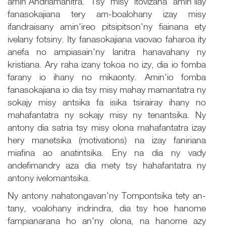
amin'Andriamanitra. Tsy misy itovizana amin'ilay
fanasokajiana tery am-boalohany izay misy
ifandraisany amin'ireo pitsipitson'ny fiainana ety
ivelany fotsiny. Ity fanasokajiana vaovao faharoa ity
anefa no ampiasain'ny lanitra hanavahany ny
kristiana. Ary raha izany tokoa no izy, dia io fomba
farany io ihany no mikaonty. Amin'io fomba
fanasokajiana io dia tsy misy mahay mamantatra ny
sokajy misy antsika fa isika tsirairay ihany no
mahafantatra ny sokajy misy ny tenantsika. Ny
antony dia satria tsy misy olona mahafantatra izay
hery manetsika (motivations) na izay faniriana
miafina ao anatintsika. Eny na dia ny vady
andefimandry aza dia mety tsy hahafantatra ny
antony ivelomantsika.
Ny antony nahatongavan'ny Tompontsika tety an-
tany, voalohany indrindra, dia tsy hoe hanome
fampianarana ho an'ny olona, na hanome azy