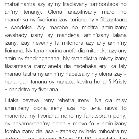
mahafinaritra azy sy ny fitadiavany tombontsoa ho
an'ny tenany). Olona anapitrisany maro no
manatrika ny fivoriana izay itoriana ny « filazantsara
» sandoka. Ary marobe no miditra amin'izany
vavahady izany sy mandeha amin'izany lalana
izany, izay heveriny fa mitondra azy any amin'ny
fiainana. Ny tena marina anefa dia mitondra azy any
amin'ny fandringanana. Ny evanjelistra mivoy izany
filazantsara izany anefa dia midehaka ery, ka faly
manao tatitra ny amin'ny habetsaky ny olona izay «
nanangan-tanana sy nanapa-kevitra ho an'i Kristy
» nandritra ny fivoriana.
Fitaka bevava ireny rehetra ireny. Na dia misy
amin'ireny olona ireny aza no tena niova fo
mandritra ny fivoriana, noho ny fahatsoram-pony,
ny ankamaroan'ny olona « miova fo » amin'izany
fomba izany dia lasa « zanaky ny helo mihoatra ny
indroa » no iafarany (Matio 23:15), voafitaka tsy