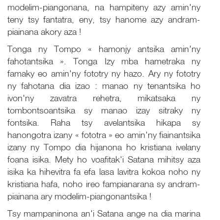
modelim-piangonana, na hampiteny azy amin'ny
teny tsy fantatra, eny, tsy hanome azy andram-
piainana akory aza !
Tonga ny Tompo « hamonjy antsika amin'ny
fahotantsika ». Tonga Izy mba hametraka ny
famaky eo amin'ny fototry ny hazo. Ary ny fototry
ny fahotana dia izao : manao ny tenantsika ho
ivon'ny zavatra rehetra, mikatsaka ny
tombontsoantsika sy manao izay sitraky ny
fontsika. Raha tsy avelantsika hikapa sy
hanongotra izany « fototra » eo amin'ny fiainantsika
izany ny Tompo dia hijanona ho kristiana ivelany
foana isika. Mety ho voafitak'i Satana mihitsy aza
isika ka hihevitra fa efa lasa lavitra kokoa noho ny
kristiana hafa, noho ireo fampianarana sy andram-
piainana ary modelim-piangonantsika !
Tsy mampaninona an'i Satana ange na dia marina