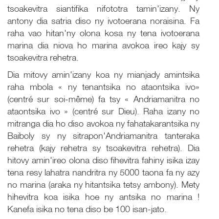
tsoakevitra siantifika nifototra tamin'izany. Ny
antony dia satria diso ny ivotoerana noraisina. Fa
raha vao hitan'ny olona kosa ny tena ivotoerana
marina dia niova ho marina avokoa ireo kajy sy
tsoakevitra rehetra.
Dia mitovy amin'izany koa ny mianjady amintsika
raha mbola « ny tenantsika no ataontsika ivo»
(centré sur soi-même) fa tsy « Andriamanitra no
ataontsika ivo » (centré sur Dieu). Raha izany no
mitranga dia ho diso avokoa ny fahatakarantsika ny
Baiboly sy ny sitrapon'Andriamanitra tanteraka
rehetra (kajy rehetra sy tsoakevitra rehetra). Dia
hitovy amin'ireo olona diso fihevitra fahiny isika izay
tena resy lahatra nandritra ny 5000 taona fa ny azy
no marina (araka ny hitantsika tetsy ambony). Mety
hihevitra koa isika hoe ny antsika no marina !
Kanefa isika no tena diso be 100 isan-jato.