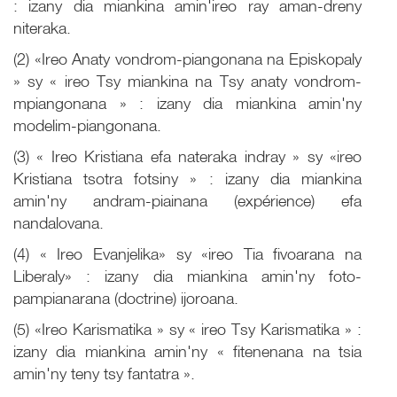
: izany dia miankina amin'ireo ray aman-dreny
niteraka.
(2) «Ireo Anaty vondrom-piangonana na Episkopaly
» sy « ireo Tsy miankina na Tsy anaty vondrom-
mpiangonana » : izany dia miankina amin'ny
modelim-piangonana.
(3) « Ireo Kristiana efa nateraka indray » sy «ireo
Kristiana tsotra fotsiny » : izany dia miankina
amin'ny andram-piainana (expérience) efa
nandalovana.
(4) « Ireo Evanjelika» sy «ireo Tia fivoarana na
Liberaly» : izany dia miankina amin'ny foto-
pampianarana (doctrine) ijoroana.
(5) «Ireo Karismatika » sy « ireo Tsy Karismatika » :
izany dia miankina amin'ny « fitenenana na tsia
amin'ny teny tsy fantatra ».