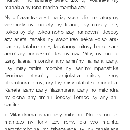
mahalala ny tena marina momba azy.
Ny « filazantsara » tena izy kosa, dia manatery ny
vavahady sy manety ny lalana, tsy ataony tery
kokoa sy ety kokoa noho izay nanaovan'i Jesosy
azy anefa, tahaka ny ataon'ireo sekta «diso ara-
panahy tafahoatra », fa ataony mitovy habe tsara
amin'izay nanaovan'i Jesosy azy. Vitsy ny mahita
izany lalana mitondra any amin'ny fiainana izany.
Tsy misy tatitra momba ny isan'ny mpanatrika
fivoriana ataon'ny evanjelistra mitory izany
filazantsara izany, ary tsy misy statistika manaitra.
Kanefa izany izany filazantsara izany no mitondra
ny olona any amin'i Jesosy Tompo sy any an-
danitra.
« Mitandrema ianao izay mihaino. Na iza na iza
mankato ny teny izay reny, dia vao mainka
hampitomboina ny fahazavana sy ny fahalalana