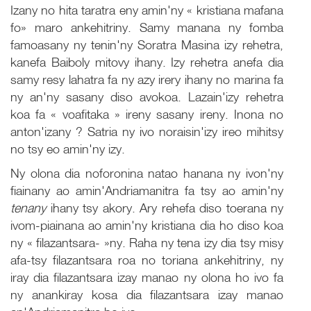
Izany no hita taratra eny amin'ny « kristiana mafana
fo» maro ankehitriny. Samy manana ny fomba
famoasany ny tenin'ny Soratra Masina izy rehetra,
kanefa Baiboly mitovy ihany. Izy rehetra anefa dia
samy resy lahatra fa ny azy irery ihany no marina fa
ny an'ny sasany diso avokoa. Lazain'izy rehetra
koa fa « voafitaka » ireny sasany ireny. Inona no
anton'izany ? Satria ny ivo noraisin'izy ireo mihitsy
no tsy eo amin'ny izy.
Ny olona dia noforonina natao hanana ny ivon'ny
fiainany ao amin'Andriamanitra fa tsy ao amin'ny
tenany
ihany tsy akory. Ary rehefa diso toerana ny
ivom-piainana ao amin'ny kristiana dia ho diso koa
ny « filazantsara- »ny. Raha ny tena izy dia tsy misy
afa-tsy filazantsara roa no toriana ankehitriny, ny
iray dia filazantsara izay manao ny olona ho ivo fa
ny anankiray kosa dia filazantsara izay manao