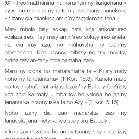
(6) « Ireo matihanina na karamain'ny fiangonana »
sy « ireo manana ny antom-pivelomany manokana
» : izany dia miankina amin'ny fameloman-tena.
Mety mbola hisy sokajy hafa koa ankoatr'ireo
voalaza ireo. Tsy misy amin'ireo sokajy ireo anefa,
na dia iray aza, no mahavaha ny olan'ny
olombelona. Koa Jesosy mihitsy no tsy maintsy
nidina tety an-tany mba hamaha izany.
Maro ny olona no mahafantatra fa « Kristy maty
noho ny fahotantsika» (1 Kor. 15:3). Kanefa maro
no tsy mahafantatra izay lazain'ny Baiboly fa Kristy
koa anie ka maty « mba tsy ho velona ho an'ny
tenantsika intsony isika fa ho Azy » (2 Kor. 5:15).
Noho izany dia izao manaraka izao ny
fanasokajiana mety kokoa sady ara-Baiboly :
« Ireo izay mivelona ho an'ny tenany » sy « ireo izay