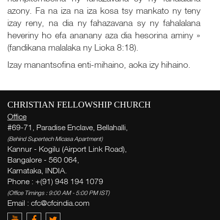
azony. Fa na iza na iza kosa tsy mankato ny teny
izay reny, na dia ny fahazavana sy ny fahalalana
heveriny ho efa ananany aza dia hesorina aminy »
(fandikana malalaka ny Lioka 8:18).
Izay manantsofina enti-mihaino, aoka izy hihaino.
CHRISTIAN FELLOWSHIP CHURCH
Office
#69-71, Paradise Enclave, Bellahalli,
(Behind Supertech Micasa Apartment)
Kannur - Kogilu (Airport Link Road),
Te
Bangalore - 560 064,
Karnataka, INDIA.
Her
Phone : +(91) 948 194 1079
( Th
(Office Timings : 9:00 AM - 5:00 PM IST)
Email : cfc@cfcindia.com
Thi