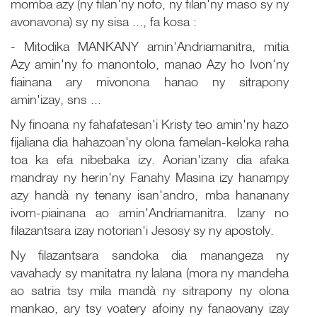
momba azy (ny filan'ny nofo, ny filan'ny maso sy ny
avonavona) sy ny sisa ..., fa kosa :
- Mitodika MANKANY amin'Andriamanitra, mitia
Azy amin'ny fo manontolo, manao Azy ho Ivon'ny
fiainana ary mivonona hanao ny sitrapony
amin'izay, sns ...
Ny finoana ny fahafatesan'i Kristy teo amin'ny hazo
fijaliana dia hahazoan'ny olona famelan-keloka raha
toa ka efa nibebaka izy. Aorian'izany dia afaka
mandray ny herin'ny Fanahy Masina izy hanampy
azy handà ny tenany isan'andro, mba hananany
ivom-piainana ao amin'Andriamanitra. Izany no
filazantsara izay notorian'i Jesosy sy ny apostoly.
Ny filazantsara sandoka dia manangeza ny
vavahady sy manitatra ny lalana (mora ny mandeha
ao satria tsy mila mandà ny sitrapony ny olona
mankao, ary tsy voatery afoiny ny fanaovany izay